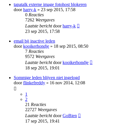
tapatalk externe image fotohost blokeren
door
harry-k
» 23 sep 2015, 17:58
0
Reacties
7262
Weergaves
Laatste bericht
door
harry-k
23 sep 2015, 17:58
email bij inactive leden
door
kooikerhondje
» 18 sep 2015, 08:50
7
Reacties
9572
Weergaves
Laatste bericht
door
kooikerhondje
18 sep 2015, 19:01
Sommige leden blijven niet ingelogd
door
flinkefreddy
» 16 nov 2014, 12:08
1
2
21
Reacties
22727
Weergaves
Laatste bericht
door
GoBien
17 sep 2015, 19:41