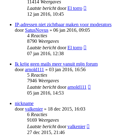
11414
Weergaves
Laatste bericht
door
El torro
12 jan 2016, 10:45
IP-adressen niet zichtbaar maken voor moderators
door
SatusNovus
» 06 jan 2016, 09:05
4
Reacties
8790
Weergaves
Laatste bericht
door
El torro
07 jan 2016, 12:38
Ik krijg geen mails meer vanuit mijn forum
door
arnold111
» 03 jan 2016, 16:56
5
Reacties
7946
Weergaves
Laatste bericht
door
arnold111
05 jan 2016, 14:53
nickname
door
valkenier
» 18 dec 2015, 16:03
6
Reacties
9169
Weergaves
Laatste bericht
door
valkenier
27 dec 2015, 21:46