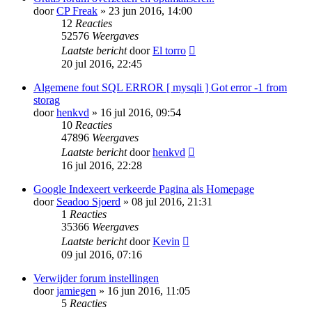
door
CP Freak
» 23 jun 2016, 14:00
12
Reacties
52576
Weergaves
Laatste bericht
door
El torro
20 jul 2016, 22:45
Algemene fout SQL ERROR [ mysqli ] Got error -1 from
storag
door
henkvd
» 16 jul 2016, 09:54
10
Reacties
47896
Weergaves
Laatste bericht
door
henkvd
16 jul 2016, 22:28
Google Indexeert verkeerde Pagina als Homepage
door
Seadoo Sjoerd
» 08 jul 2016, 21:31
1
Reacties
35366
Weergaves
Laatste bericht
door
Kevin
09 jul 2016, 07:16
Verwijder forum instellingen
door
jamiegen
» 16 jun 2016, 11:05
5
Reacties