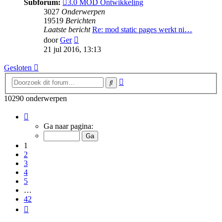
Subforum:
3.0 MOD Ontwikkeling
3027
Onderwerpen
19519
Berichten
Laatste bericht
Re: mod static pages werkt ni…
Bekijk
door
Ger
laatste
21 jul 2016, 13:13
bericht
Gesloten
Uitgebreid
Zoek
zoeken
10290 onderwerpen
Pagina
1
Ga naar pagina:
van
42
1
2
3
4
5
…
42
Volgende