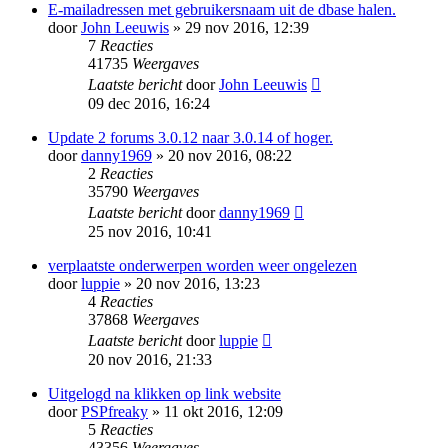
E-mailadressen met gebruikersnaam uit de dbase halen.
door
John Leeuwis
» 29 nov 2016, 12:39
7
Reacties
41735
Weergaves
Laatste bericht
door
John Leeuwis
09 dec 2016, 16:24
Update 2 forums 3.0.12 naar 3.0.14 of hoger.
door
danny1969
» 20 nov 2016, 08:22
2
Reacties
35790
Weergaves
Laatste bericht
door
danny1969
25 nov 2016, 10:41
verplaatste onderwerpen worden weer ongelezen
door
luppie
» 20 nov 2016, 13:23
4
Reacties
37868
Weergaves
Laatste bericht
door
luppie
20 nov 2016, 21:33
Uitgelogd na klikken op link website
door
PSPfreaky
» 11 okt 2016, 12:09
5
Reacties
43356
Weergaves