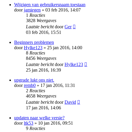
Wijzigen van gebruikersnaam toestaan
door
jamiegen
» 03 feb 2016, 14:07
1
Reacties
3828
Weergaves
Laatste bericht
door
Ger
03 feb 2016, 15:51
Beginners problemen
door
Hylke123
» 25 jan 2016, 14:00
8
Reacties
8456
Weergaves
Laatste bericht
door
Hylke123
25 jan 2016, 16:39
upgrade lukt ons niet.
door
remb0
» 17 jan 2016, 11:31
2
Reacties
4658
Weergaves
Laatste bericht
door
David
17 jan 2016, 14:06
updaten naar welke versie?
door
ltk53
» 10 jan 2016, 09:51
9
Reacties