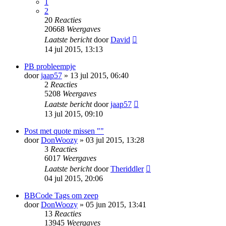
1
2
20
Reacties
20668
Weergaves
Laatste bericht
door
David
14 jul 2015, 13:13
PB probleempje
door
jaap57
» 13 jul 2015, 06:40
2
Reacties
5208
Weergaves
Laatste bericht
door
jaap57
13 jul 2015, 09:10
Post met quote missen ""
door
DonWoozy
» 03 jul 2015, 13:28
3
Reacties
6017
Weergaves
Laatste bericht
door
Theriddler
04 jul 2015, 20:06
BBCode Tags om zeep
door
DonWoozy
» 05 jun 2015, 13:41
13
Reacties
13945
Weergaves