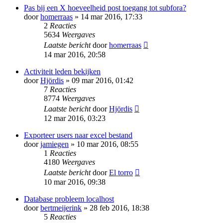
Pas bij een X hoeveelheid post toegang tot subfora?
door
homerraas
» 14 mar 2016, 17:33
2
Reacties
5634
Weergaves
Laatste bericht
door
homerraas
14 mar 2016, 20:58
Activiteit leden bekijken
door
Hjördis
» 09 mar 2016, 01:42
7
Reacties
8774
Weergaves
Laatste bericht
door
Hjördis
12 mar 2016, 03:23
Exporteer users naar excel bestand
door
jamiegen
» 10 mar 2016, 08:55
1
Reacties
4180
Weergaves
Laatste bericht
door
El torro
10 mar 2016, 09:38
Database probleem localhost
door
bertmeijerink
» 28 feb 2016, 18:38
5
Reacties