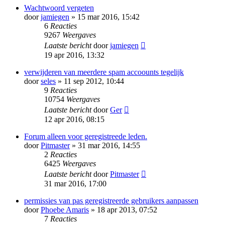
Wachtwoord vergeten
door
jamiegen
» 15 mar 2016, 15:42
6
Reacties
9267
Weergaves
Laatste bericht
door
jamiegen
19 apr 2016, 13:32
verwijderen van meerdere spam accoounts tegelijk
door
seles
» 11 sep 2012, 10:44
9
Reacties
10754
Weergaves
Laatste bericht
door
Ger
12 apr 2016, 08:15
Forum alleen voor geregistreede leden.
door
Pitmaster
» 31 mar 2016, 14:55
2
Reacties
6425
Weergaves
Laatste bericht
door
Pitmaster
31 mar 2016, 17:00
permissies van pas geregistreerde gebruikers aanpassen
door
Phoebe Amaris
» 18 apr 2013, 07:52
7
Reacties