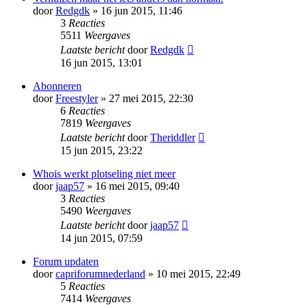
door
Redgdk
» 16 jun 2015, 11:46
3
Reacties
5511
Weergaves
Laatste bericht
door
Redgdk
16 jun 2015, 13:01
Abonneren
door
Freestyler
» 27 mei 2015, 22:30
6
Reacties
7819
Weergaves
Laatste bericht
door
Theriddler
15 jun 2015, 23:22
Whois werkt plotseling niet meer
door
jaap57
» 16 mei 2015, 09:40
3
Reacties
5490
Weergaves
Laatste bericht
door
jaap57
14 jun 2015, 07:59
Forum updaten
door
capriforumnederland
» 10 mei 2015, 22:49
5
Reacties
7414
Weergaves