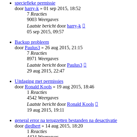
speciefieke permissie
door
harry-k
» 01 sep 2015, 18:52
7
Reacties
9003
Weergaves
Laatste bericht
door
harry-k
05 sep 2015, 09:57
Backup probleem
door
Paulus3
» 26 aug 2015, 21:15
7
Reacties
8971
Weergaves
Laatste bericht
door
Paulus3
29 aug 2015, 22:47
Uitdaging met permissies
door
Ronald Kools
» 19 aug 2015, 18:46
1
Reacties
4542
Weergaves
Laatste bericht
door
Ronald Kools
19 aug 2015, 19:11
general error na terugzetten bestanden na desactivatie
door
diedhert
» 14 aug 2015, 18:20
1
Reacties
4424
Weergaves