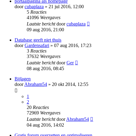
portaalpagina als homepage
door
cubaplaza
» 21 jul 2016, 12:00
5
Reacties
41096
Weergaves
Laatste bericht
door
cubaplaza
09 aug 2016, 21:00
Database geeft niet thuis
door
Gardensafari
» 07 aug 2016, 17:23
3
Reacties
37632
Weergaves
Laatste bericht
door
Ger
08 aug 2016, 08:45
Bijlagen
door
Abraham54
» 20 okt 2014, 12:55
1
2
20
Reacties
72969
Weergaves
Laatste bericht
door
Abraham54
04 aug 2016, 14:02
Gratis forum overzetten en optimaliseren.