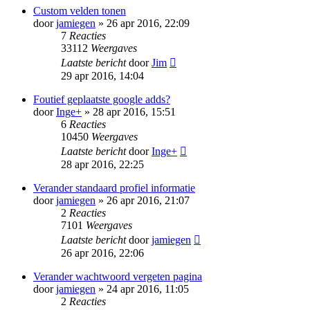
Custom velden tonen
door
jamiegen
» 26 apr 2016, 22:09
7
Reacties
33112
Weergaves
Laatste bericht
door
Jim
29 apr 2016, 14:04
Foutief geplaatste google adds?
door
Inge+
» 28 apr 2016, 15:51
6
Reacties
10450
Weergaves
Laatste bericht
door
Inge+
28 apr 2016, 22:25
Verander standaard profiel informatie
door
jamiegen
» 26 apr 2016, 21:07
2
Reacties
7101
Weergaves
Laatste bericht
door
jamiegen
26 apr 2016, 22:06
Verander wachtwoord vergeten pagina
door
jamiegen
» 24 apr 2016, 11:05
2
Reacties