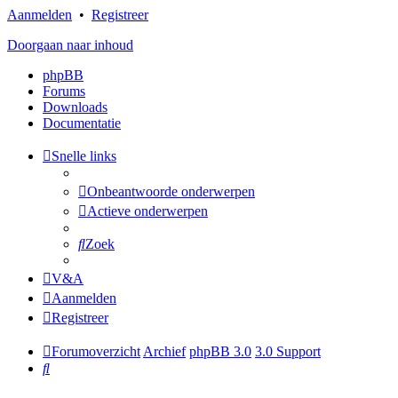
Aanmelden
•
Registreer
Doorgaan naar inhoud
phpBB
Forums
Downloads
Documentatie
Snelle links
Onbeantwoorde onderwerpen
Actieve onderwerpen
Zoek
V&A
Aanmelden
Registreer
Forumoverzicht
Archief
phpBB 3.0
3.0 Support
Zoek