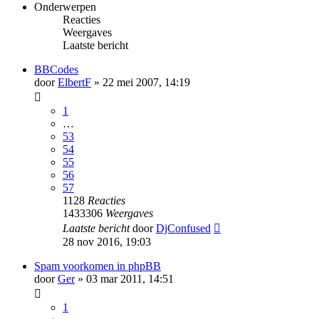
Onderwerpen
Reacties
Weergaves
Laatste bericht
BBCodes
door
ElbertF
» 22 mei 2007, 14:19
1
…
53
54
55
56
57
1128
Reacties
1433306
Weergaves
Laatste bericht
door
DjConfused
28 nov 2016, 19:03
Spam voorkomen in phpBB
door
Ger
» 03 mar 2011, 14:51
1