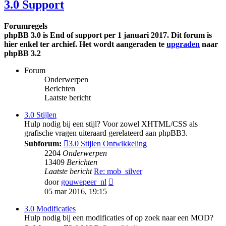
3.0 Support
Forumregels
phpBB 3.0 is End of support per 1 januari 2017. Dit forum is
hier enkel ter archief. Het wordt aangeraden te
upgraden
naar
phpBB 3.2
Forum
Onderwerpen
Berichten
Laatste bericht
3.0 Stijlen
Hulp nodig bij een stijl? Voor zowel XHTML/CSS als
grafische vragen uiteraard gerelateerd aan phpBB3.
Subforum:
3.0 Stijlen Ontwikkeling
2204
Onderwerpen
13409
Berichten
Laatste bericht
Re: mob_silver
Bekijk
door
gouwepeer_nl
laatste
05 mar 2016, 19:15
bericht
3.0 Modificaties
Hulp nodig bij een modificaties of op zoek naar een MOD?