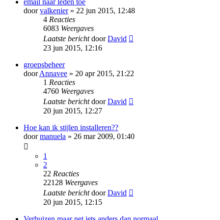
email naar leden toe
door
valkenier
» 22 jun 2015, 12:48
4
Reacties
6083
Weergaves
Laatste bericht
door
David
23 jun 2015, 12:16
groepsbeheer
door
Annavee
» 20 apr 2015, 21:22
1
Reacties
4760
Weergaves
Laatste bericht
door
David
20 jun 2015, 12:27
Hoe kan ik stijlen installeren??
door
manuela
» 26 mar 2009, 01:40
1
2
22
Reacties
22128
Weergaves
Laatste bericht
door
David
20 jun 2015, 12:15
Verhuizen maar net iets anders dan normaal.