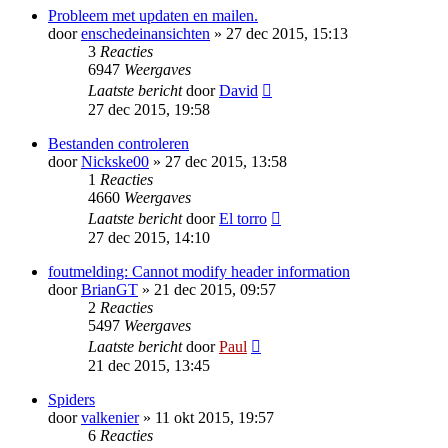
Probleem met updaten en mailen.
door
enschedeinansichten
» 27 dec 2015, 15:13
3
Reacties
6947
Weergaves
Laatste bericht
door
David
27 dec 2015, 19:58
Bestanden controleren
door
Nickske00
» 27 dec 2015, 13:58
1
Reacties
4660
Weergaves
Laatste bericht
door
El torro
27 dec 2015, 14:10
foutmelding: Cannot modify header information
door
BrianGT
» 21 dec 2015, 09:57
2
Reacties
5497
Weergaves
Laatste bericht
door
Paul
21 dec 2015, 13:45
Spiders
door
valkenier
» 11 okt 2015, 19:57
6
Reacties