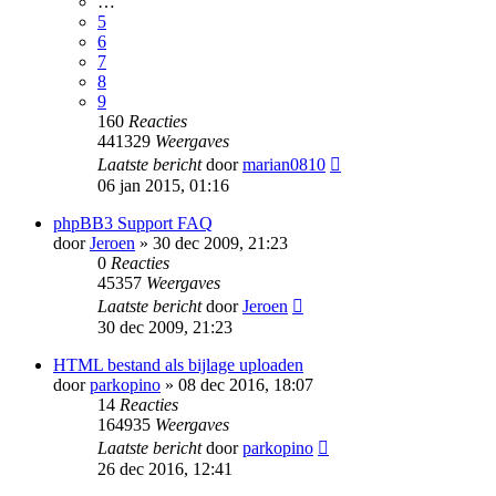
…
5
6
7
8
9
160
Reacties
441329
Weergaves
Laatste bericht
door
marian0810
06 jan 2015, 01:16
phpBB3 Support FAQ
door
Jeroen
» 30 dec 2009, 21:23
0
Reacties
45357
Weergaves
Laatste bericht
door
Jeroen
30 dec 2009, 21:23
HTML bestand als bijlage uploaden
door
parkopino
» 08 dec 2016, 18:07
14
Reacties
164935
Weergaves
Laatste bericht
door
parkopino
26 dec 2016, 12:41