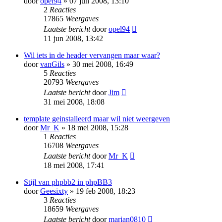
door
opel94
» 07 jun 2008, 13:10
2
Reacties
17865
Weergaves
Laatste bericht
door
opel94
11 jun 2008, 13:42
Wil iets in de header vervangen maar waar?
door
vanGils
» 30 mei 2008, 16:49
5
Reacties
20793
Weergaves
Laatste bericht
door
Jim
31 mei 2008, 18:08
template geinstalleerd maar wil niet weergeven
door
Mr_K
» 18 mei 2008, 15:28
1
Reacties
16708
Weergaves
Laatste bericht
door
Mr_K
18 mei 2008, 17:41
Stijl van phpbb2 in phpBB3
door
Geesixty
» 19 feb 2008, 18:23
3
Reacties
18659
Weergaves
Laatste bericht
door
marian0810