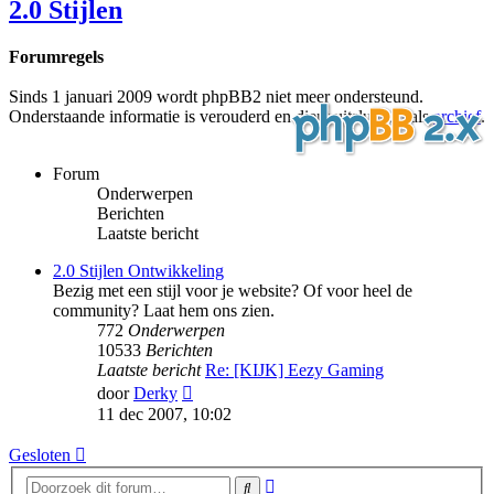
2.0 Stijlen
Forumregels
Sinds 1 januari 2009 wordt phpBB2 niet meer ondersteund.
Onderstaande informatie is verouderd en dient uitsluitend als
archief
.
Forum
Onderwerpen
Berichten
Laatste bericht
2.0 Stijlen Ontwikkeling
Bezig met een stijl voor je website? Of voor heel de
community? Laat hem ons zien.
772
Onderwerpen
10533
Berichten
Laatste bericht
Re: [KIJK] Eezy Gaming
Bekijk
door
Derky
laatste
11 dec 2007, 10:02
bericht
Gesloten
Uitgebreid
Zoek