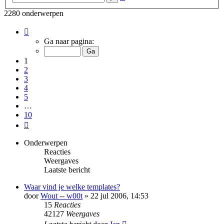
zoeken
2280 onderwerpen
Pagina
1
Ga naar pagina:
van
10
1
2
3
4
5
…
10
Volgende
Onderwerpen
Reacties
Weergaves
Laatste bericht
Waar vind je welke templates?
door
Wout -- w00t
» 22 jul 2006, 14:53
15
Reacties
42127
Weergaves