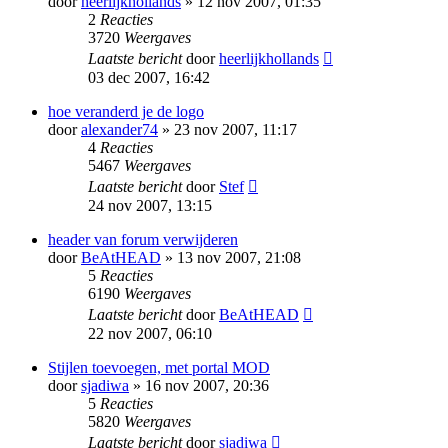
door
heerlijkhollands
» 12 nov 2007, 01:35
2
Reacties
3720
Weergaves
Laatste bericht
door
heerlijkhollands
03 dec 2007, 16:42
hoe veranderd je de logo
door
alexander74
» 23 nov 2007, 11:17
4
Reacties
5467
Weergaves
Laatste bericht
door
Stef
24 nov 2007, 13:15
header van forum verwijderen
door
BeAtHEAD
» 13 nov 2007, 21:08
5
Reacties
6190
Weergaves
Laatste bericht
door
BeAtHEAD
22 nov 2007, 06:10
Stijlen toevoegen, met portal MOD
door
sjadiwa
» 16 nov 2007, 20:36
5
Reacties
5820
Weergaves
Laatste bericht
door
sjadiwa