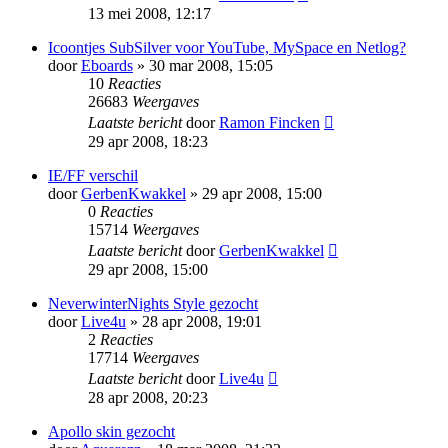
13 mei 2008, 12:17
Icoontjes SubSilver voor YouTube, MySpace en Netlog?
door
Eboards
» 30 mar 2008, 15:05
10
Reacties
26683
Weergaves
Laatste bericht
door
Ramon Fincken
29 apr 2008, 18:23
IE/FF verschil
door
GerbenKwakkel
» 29 apr 2008, 15:00
0
Reacties
15714
Weergaves
Laatste bericht
door
GerbenKwakkel
29 apr 2008, 15:00
NeverwinterNights Style gezocht
door
Live4u
» 28 apr 2008, 19:01
2
Reacties
17714
Weergaves
Laatste bericht
door
Live4u
28 apr 2008, 20:23
Apollo skin gezocht