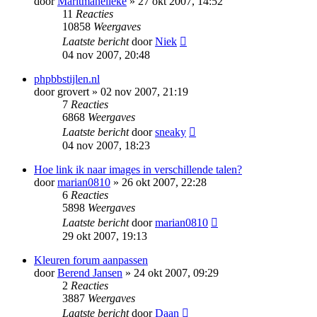
door
Maritmanelleke
» 27 okt 2007, 14:52
11
Reacties
10858
Weergaves
Laatste bericht
door
Niek
04 nov 2007, 20:48
phpbbstijlen.nl
door
grovert
» 02 nov 2007, 21:19
7
Reacties
6868
Weergaves
Laatste bericht
door
sneaky
04 nov 2007, 18:23
Hoe link ik naar images in verschillende talen?
door
marian0810
» 26 okt 2007, 22:28
6
Reacties
5898
Weergaves
Laatste bericht
door
marian0810
29 okt 2007, 19:13
Kleuren forum aanpassen
door
Berend Jansen
» 24 okt 2007, 09:29
2
Reacties
3887
Weergaves
Laatste bericht
door
Daan