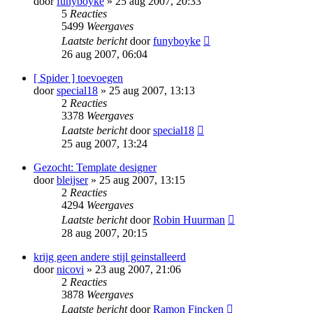
door
funyboyke
» 25 aug 2007, 20:33
5
Reacties
5499
Weergaves
Laatste bericht
door
funyboyke
26 aug 2007, 06:04
[ Spider ] toevoegen
door
special18
» 25 aug 2007, 13:13
2
Reacties
3378
Weergaves
Laatste bericht
door
special18
25 aug 2007, 13:24
Gezocht: Template designer
door
bleijser
» 25 aug 2007, 13:15
2
Reacties
4294
Weergaves
Laatste bericht
door
Robin Huurman
28 aug 2007, 20:15
krijg geen andere stijl geinstalleerd
door
nicovi
» 23 aug 2007, 21:06
2
Reacties
3878
Weergaves
Laatste bericht
door
Ramon Fincken