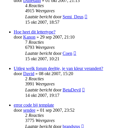
door
Dunedain
» 01 okt 2007, 21:13
4
Reacties
4915
Weergaves
Laatste bericht
door
Semi_Deus
15 okt 2007, 18:57
Hoe heet dit lettertype?
door
Kanon
» 29 sep 2007, 21:10
7
Reacties
6793
Weergaves
Laatste bericht
door
Coen
15 okt 2007, 10:21
Uitleg welk forum deeltje, je van kleur verandert?
door
David
» 08 okt 2007, 15:20
2
Reacties
3991
Weergaves
Laatste bericht
door
BetaDevil
14 okt 2007, 19:17
error code bij template
door
sendee
» 01 sep 2007, 23:52
2
Reacties
3775
Weergaves
Laatste bericht
door
brandsrus