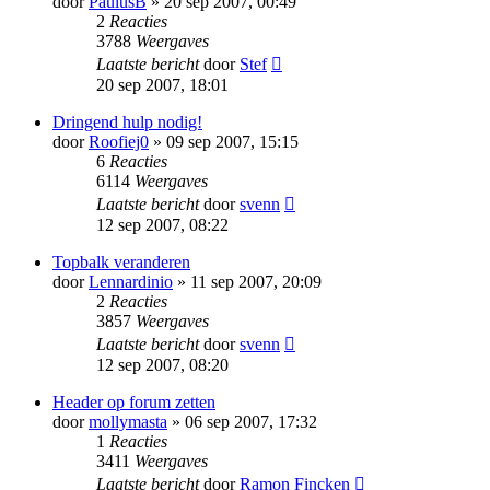
door
PaulusB
» 20 sep 2007, 00:49
2
Reacties
3788
Weergaves
Laatste bericht
door
Stef
20 sep 2007, 18:01
Dringend hulp nodig!
door
Roofiej0
» 09 sep 2007, 15:15
6
Reacties
6114
Weergaves
Laatste bericht
door
svenn
12 sep 2007, 08:22
Topbalk veranderen
door
Lennardinio
» 11 sep 2007, 20:09
2
Reacties
3857
Weergaves
Laatste bericht
door
svenn
12 sep 2007, 08:20
Header op forum zetten
door
mollymasta
» 06 sep 2007, 17:32
1
Reacties
3411
Weergaves
Laatste bericht
door
Ramon Fincken