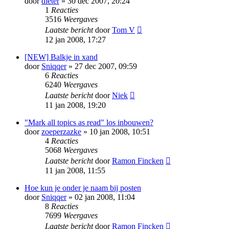
door
dieter
» 30 dec 2007, 20:24
1
Reacties
3516
Weergaves
Laatste bericht
door
Tom V
12 jan 2008, 17:27
[NEW] Balkje in xand
door
Sniqqer
» 27 dec 2007, 09:59
6
Reacties
6240
Weergaves
Laatste bericht
door
Niek
11 jan 2008, 19:20
"Mark all topics as read" los inbouwen?
door
zoeperzazke
» 10 jan 2008, 10:51
4
Reacties
5068
Weergaves
Laatste bericht
door
Ramon Fincken
11 jan 2008, 11:55
Hoe kun je onder je naam bij posten
door
Sniqqer
» 02 jan 2008, 11:04
8
Reacties
7699
Weergaves
Laatste bericht
door
Ramon Fincken