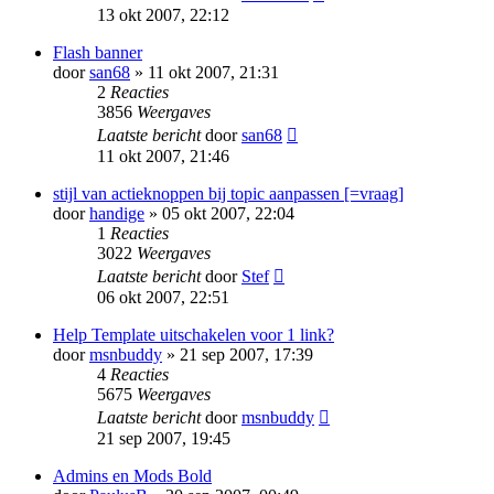
13 okt 2007, 22:12
Flash banner
door
san68
» 11 okt 2007, 21:31
2
Reacties
3856
Weergaves
Laatste bericht
door
san68
11 okt 2007, 21:46
stijl van actieknoppen bij topic aanpassen [=vraag]
door
handige
» 05 okt 2007, 22:04
1
Reacties
3022
Weergaves
Laatste bericht
door
Stef
06 okt 2007, 22:51
Help Template uitschakelen voor 1 link?
door
msnbuddy
» 21 sep 2007, 17:39
4
Reacties
5675
Weergaves
Laatste bericht
door
msnbuddy
21 sep 2007, 19:45
Admins en Mods Bold