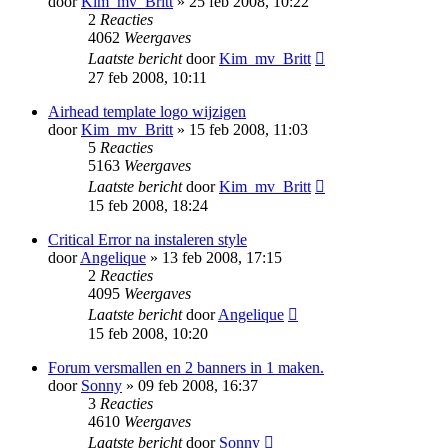
door
Kim_mv_Britt
» 25 feb 2008, 10:22
2
Reacties
4062
Weergaves
Laatste bericht
door
Kim_mv_Britt
27 feb 2008, 10:11
Airhead template logo wijzigen
door
Kim_mv_Britt
» 15 feb 2008, 11:03
5
Reacties
5163
Weergaves
Laatste bericht
door
Kim_mv_Britt
15 feb 2008, 18:24
Critical Error na instaleren style
door
Angelique
» 13 feb 2008, 17:15
2
Reacties
4095
Weergaves
Laatste bericht
door
Angelique
15 feb 2008, 10:20
Forum versmallen en 2 banners in 1 maken.
door
Sonny
» 09 feb 2008, 16:37
3
Reacties
4610
Weergaves
Laatste bericht
door
Sonny