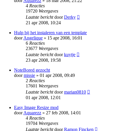
door
Aquarezz
» 18 mar 2008, 21:22
4
Reacties
19720
Weergaves
Laatste bericht
door
Derky
21 apr 2008, 10:24
Hulp bij het instaleren van een template
door
Angelique
» 15 apr 2008, 16:01
6
Reacties
23677
Weergaves
Laatste bericht
door
kuytje
23 apr 2008, 19:58
NoteBored gezocht
door
missie
» 01 apr 2008, 09:49
2
Reacties
17601
Weergaves
Laatste bericht
door
marian0810
01 apr 2008, 12:01
Easy Image Resize mod
door
Aquarezz
» 27 feb 2008, 14:01
4
Reacties
19704
Weergaves
Laatste bericht
door
Ramon Fincken