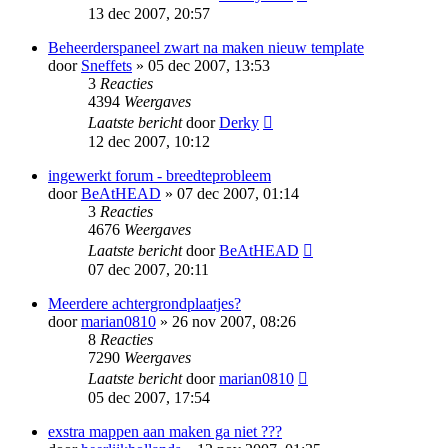
13 dec 2007, 20:57
Beheerderspaneel zwart na maken nieuw template
door
Sneffets
» 05 dec 2007, 13:53
3
Reacties
4394
Weergaves
Laatste bericht
door
Derky
12 dec 2007, 10:12
ingewerkt forum - breedteprobleem
door
BeAtHEAD
» 07 dec 2007, 01:14
3
Reacties
4676
Weergaves
Laatste bericht
door
BeAtHEAD
07 dec 2007, 20:11
Meerdere achtergrondplaatjes?
door
marian0810
» 26 nov 2007, 08:26
8
Reacties
7290
Weergaves
Laatste bericht
door
marian0810
05 dec 2007, 17:54
exstra mappen aan maken ga niet ???