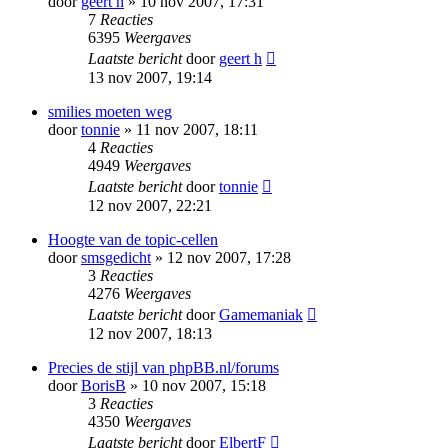
door
geert h
» 10 nov 2007, 17:31
7
Reacties
6395
Weergaves
Laatste bericht
door
geert h
13 nov 2007, 19:14
smilies moeten weg
door
tonnie
» 11 nov 2007, 18:11
4
Reacties
4949
Weergaves
Laatste bericht
door
tonnie
12 nov 2007, 22:21
Hoogte van de topic-cellen
door
smsgedicht
» 12 nov 2007, 17:28
3
Reacties
4276
Weergaves
Laatste bericht
door
Gamemaniak
12 nov 2007, 18:13
Precies de stijl van phpBB.nl/forums
door
BorisB
» 10 nov 2007, 15:18
3
Reacties
4350
Weergaves
Laatste bericht
door
ElbertF