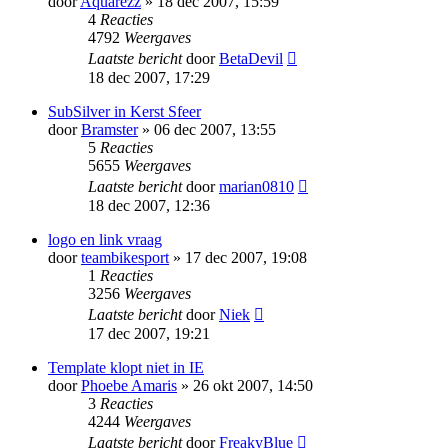
door
Aquarezz
» 18 dec 2007, 15:59
4
Reacties
4792
Weergaves
Laatste bericht
door
BetaDevil
18 dec 2007, 17:29
SubSilver in Kerst Sfeer
door
Bramster
» 06 dec 2007, 13:55
5
Reacties
5655
Weergaves
Laatste bericht
door
marian0810
18 dec 2007, 12:36
logo en link vraag
door
teambikesport
» 17 dec 2007, 19:08
1
Reacties
3256
Weergaves
Laatste bericht
door
Niek
17 dec 2007, 19:21
Template klopt niet in IE
door
Phoebe Amaris
» 26 okt 2007, 14:50
3
Reacties
4244
Weergaves
Laatste bericht
door
FreakyBlue