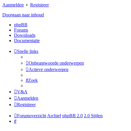
Aanmelden
•
Registreer
Doorgaan naar inhoud
phpBB
Forums
Downloads
Documentatie
Snelle links
Onbeantwoorde onderwerpen
Actieve onderwerpen
Zoek
V&A
Aanmelden
Registreer
Forumoverzicht
Archief
phpBB 2.0
2.0 Stijlen
Zoek