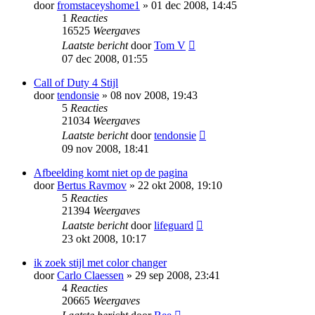
door
fromstaceyshome1
» 01 dec 2008, 14:45
1
Reacties
16525
Weergaves
Laatste bericht
door
Tom V
07 dec 2008, 01:55
Call of Duty 4 Stijl
door
tendonsie
» 08 nov 2008, 19:43
5
Reacties
21034
Weergaves
Laatste bericht
door
tendonsie
09 nov 2008, 18:41
Afbeelding komt niet op de pagina
door
Bertus Ravmov
» 22 okt 2008, 19:10
5
Reacties
21394
Weergaves
Laatste bericht
door
lifeguard
23 okt 2008, 10:17
ik zoek stijl met color changer
door
Carlo Claessen
» 29 sep 2008, 23:41
4
Reacties
20665
Weergaves