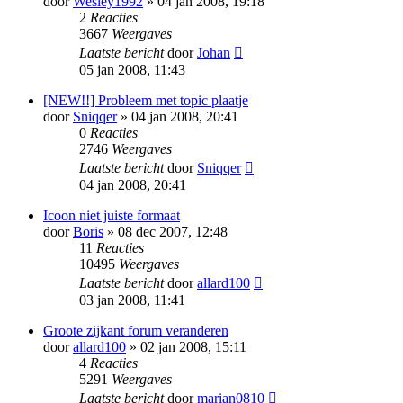
door
Wesley1992
» 04 jan 2008, 19:18
2
Reacties
3667
Weergaves
Laatste bericht
door
Johan
05 jan 2008, 11:43
[NEW!!] Probleem met topic plaatje
door
Sniqqer
» 04 jan 2008, 20:41
0
Reacties
2746
Weergaves
Laatste bericht
door
Sniqqer
04 jan 2008, 20:41
Icoon niet juiste formaat
door
Boris
» 08 dec 2007, 12:48
11
Reacties
10495
Weergaves
Laatste bericht
door
allard100
03 jan 2008, 11:41
Groote zijkant forum veranderen
door
allard100
» 02 jan 2008, 15:11
4
Reacties
5291
Weergaves
Laatste bericht
door
marian0810