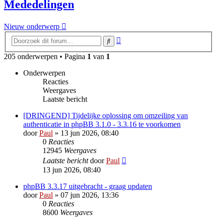
Mededelingen
Nieuw onderwerp
Uitgebreid
Zoek
zoeken
205 onderwerpen • Pagina
1
van
1
Onderwerpen
Reacties
Weergaves
Laatste bericht
[DRINGEND] Tijdelijke oplossing om omzeiling van
authenticatie in phpBB 3.1.0 - 3.3.16 te voorkomen
door
Paul
» 13 jun 2026, 08:40
0
Reacties
12945
Weergaves
Laatste bericht
door
Paul
13 jun 2026, 08:40
phpBB 3.3.17 uitgebracht - graag updaten
door
Paul
» 07 jun 2026, 13:36
0
Reacties
8600
Weergaves