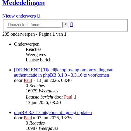
Mededelingen
Nieuw onderwerp
Uitgebreid
Zoek
zoeken
205 onderwerpen • Pagina
1
van
1
Onderwerpen
Reacties
Weergaves
Laatste bericht
[DRINGEND] Tijdelijke oplossing om omzeiling van
authenticatie in phpBB 3.1.0 - 3.3.16 te voorkomen
door
Paul
» 13 jun 2026, 08:40
0
Reacties
16979
Weergaves
Laatste bericht
door
Paul
13 jun 2026, 08:40
phpBB 3.3.17 uitgebracht - graag updaten
door
Paul
» 07 jun 2026, 13:36
0
Reacties
10987
Weergaves