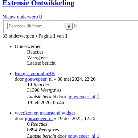
Extensie Ontwikkeling
Nieuw onderwerp
Uitgebreid
Zoek
zoeken
33 onderwerpen • Pagina
1
van
1
Onderwerpen
Reacties
Weergaves
Laatste bericht
Emoji's voor phpBB
door
gouwepeer_nl
» 08 mei 2024, 22:26
10
Reacties
31390
Weergaves
Laatste bericht
door
gouwepeer_nl
19 feb 2026, 05:46
weer/zon en maanstand widget
door
gouwepeer_nl
» 19 dec 2025, 12:26
0
Reacties
6894
Weergaves
Laatste bericht
door
gouwepeer_nl