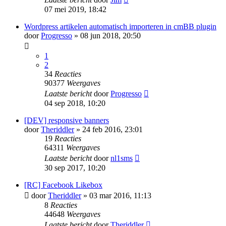
07 mei 2019, 18:42
Wordpress artikelen automatisch importeren in cmBB plugin
door
Progresso
» 08 jun 2018, 20:50
1
2
34
Reacties
90377
Weergaves
Laatste bericht
door
Progresso
04 sep 2018, 10:20
[DEV] responsive banners
door
Theriddler
» 24 feb 2016, 23:01
19
Reacties
64311
Weergaves
Laatste bericht
door
nl1sms
30 sep 2017, 10:20
[RC] Facebook Likebox
door
Theriddler
» 03 mar 2016, 11:13
8
Reacties
44648
Weergaves
Laatste bericht
door
Theriddler