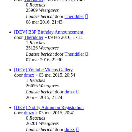
0
Reacties
25969
Weergaves
Laatste bericht
door
Theriddler
08 mar 2016, 21:43
[DEV] B3P Birthday Announcement
door
Theriddler
» 09 feb 2016, 17:11
1
Reacties
25126
Weergaves
Laatste bericht
door
Theriddler
07 mar 2016, 22:30
[DEV] Youtube Videos Gallery
door
dmzx
» 03 mei 2015, 20:54
1
Reacties
26656
Weergaves
Laatste bericht
door
dmzx
20 mei 2015, 21:24
[DEV] Notify Admin on Registration
door
dmzx
» 03 mei 2015, 20:41
0
Reacties
26201
Weergaves
Laatste bericht
door
dmzx