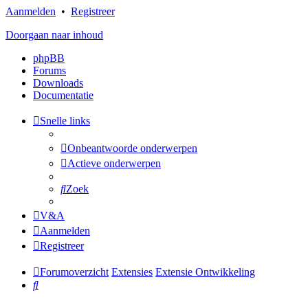
Aanmelden
•
Registreer
Doorgaan naar inhoud
phpBB
Forums
Downloads
Documentatie
Snelle links
Onbeantwoorde onderwerpen
Actieve onderwerpen
Zoek
V&A
Aanmelden
Registreer
Forumoverzicht
Extensies
Extensie Ontwikkeling
Zoek