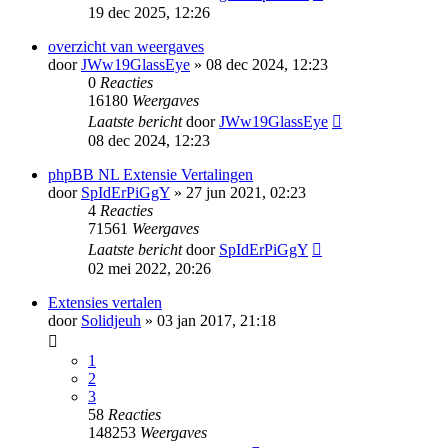
19 dec 2025, 12:26
overzicht van weergaves
door
JWw19GlassEye
» 08 dec 2024, 12:23
0
Reacties
16180
Weergaves
Laatste bericht
door
JWw19GlassEye
08 dec 2024, 12:23
phpBB NL Extensie Vertalingen
door
SpIdErPiGgY
» 27 jun 2021, 02:23
4
Reacties
71561
Weergaves
Laatste bericht
door
SpIdErPiGgY
02 mei 2022, 20:26
Extensies vertalen
door
Solidjeuh
» 03 jan 2017, 21:18
1
2
3
58
Reacties
148253
Weergaves