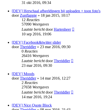
31 okt 2016, 09:34
[DEV] Herschaal afbeeldingen bij uploaden + toon foto's
door
Zunflappie
» 18 jan 2015, 10:17
12
Reacties
57090
Weergaves
Laatste bericht
door
Hartenheer
10 sep 2016, 19:06
[DEV] Facebook&twitter slider
door
Theriddler
» 23 mar 2016, 09:30
0
Reacties
26416
Weergaves
Laatste bericht
door
Theriddler
23 mar 2016, 09:30
[DEV] Moods
door
Theriddler
» 14 mar 2016, 12:27
2
Reacties
27658
Weergaves
Laatste bericht
door
Theriddler
14 mar 2016, 19:24
[DEV] Nice Quote Block
door
Theriddler
» 08 mar 2016, 21:43