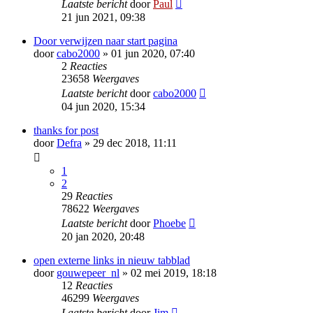
Laatste bericht
door
Paul
21 jun 2021, 09:38
Door verwijzen naar start pagina
door
cabo2000
» 01 jun 2020, 07:40
2
Reacties
23658
Weergaves
Laatste bericht
door
cabo2000
04 jun 2020, 15:34
thanks for post
door
Defra
» 29 dec 2018, 11:11
1
2
29
Reacties
78622
Weergaves
Laatste bericht
door
Phoebe
20 jan 2020, 20:48
open externe links in nieuw tabblad
door
gouwepeer_nl
» 02 mei 2019, 18:18
12
Reacties
46299
Weergaves
Laatste bericht
door
Jim