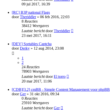
09 jul 2017, 16:39
[RC] B3P national Flags
door
Theriddler
» 06 feb 2016, 22:03
8
Reacties
38412
Weergaves
Laatste bericht
door
Theriddler
23 mei 2017, 16:11
[DEV] Sortables Captcha
door
Derky
» 12 aug 2014, 23:08
1
2
24
Reacties
78903
Weergaves
Laatste bericht
door
El torro
20 mar 2017, 11:06
[CDB][3.2] cmBB - Simple Content Management voor phpBB
door
Ger
» 31 okt 2016, 09:34
0
Reacties
25910
Weergaves
Laatste bericht
door
Ger