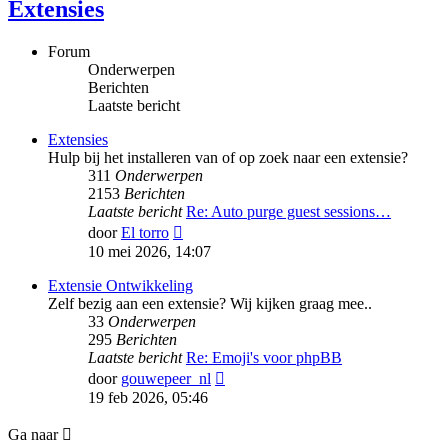
Extensies
Forum
Onderwerpen
Berichten
Laatste bericht
Extensies
Hulp bij het installeren van of op zoek naar een extensie?
311
Onderwerpen
2153
Berichten
Laatste bericht
Re: Auto purge guest sessions…
Bekijk
door
El torro
laatste
10 mei 2026, 14:07
bericht
Extensie Ontwikkeling
Zelf bezig aan een extensie? Wij kijken graag mee..
33
Onderwerpen
295
Berichten
Laatste bericht
Re: Emoji's voor phpBB
Bekijk
door
gouwepeer_nl
laatste
19 feb 2026, 05:46
bericht
Ga naar