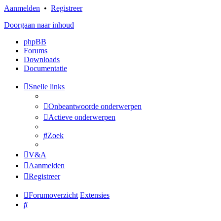
Aanmelden
•
Registreer
Doorgaan naar inhoud
phpBB
Forums
Downloads
Documentatie
Snelle links
Onbeantwoorde onderwerpen
Actieve onderwerpen
Zoek
V&A
Aanmelden
Registreer
Forumoverzicht
Extensies
Zoek