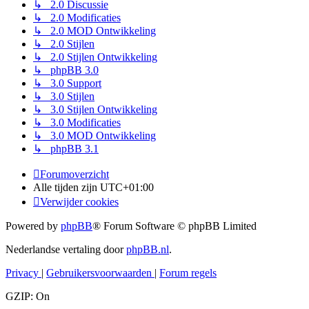
↳ 2.0 Discussie
↳ 2.0 Modificaties
↳ 2.0 MOD Ontwikkeling
↳ 2.0 Stijlen
↳ 2.0 Stijlen Ontwikkeling
↳ phpBB 3.0
↳ 3.0 Support
↳ 3.0 Stijlen
↳ 3.0 Stijlen Ontwikkeling
↳ 3.0 Modificaties
↳ 3.0 MOD Ontwikkeling
↳ phpBB 3.1
Forumoverzicht
Alle tijden zijn
UTC+01:00
Verwijder cookies
Powered by
phpBB
® Forum Software © phpBB Limited
Nederlandse vertaling door
phpBB.nl
.
Privacy
|
Gebruikersvoorwaarden
|
Forum regels
GZIP: On