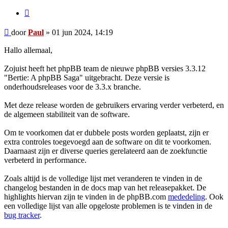
Citeer
Bericht
door
Paul
»
01 jun 2024, 14:19
Hallo allemaal,
Zojuist heeft het phpBB team de nieuwe phpBB versies 3.3.12
"Bertie: A phpBB Saga" uitgebracht. Deze versie is
onderhoudsreleases voor de 3.3.x branche.
Met deze release worden de gebruikers ervaring verder verbeterd, en
de algemeen stabiliteit van de software.
Om te voorkomen dat er dubbele posts worden geplaatst, zijn er
extra controles toegevoegd aan de software on dit te voorkomen.
Daarnaast zijn er diverse queries gerelateerd aan de zoekfunctie
verbeterd in performance.
Zoals altijd is de volledige lijst met veranderen te vinden in de
changelog bestanden in de docs map van het releasepakket. De
highlights hiervan zijn te vinden in de phpBB.com
mededeling
. Ook
een volledige lijst van alle opgeloste problemen is te vinden in de
bug tracker
.