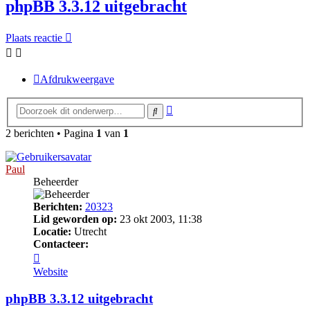
phpBB 3.3.12 uitgebracht
Plaats reactie
Afdrukweergave
Uitgebreid
Zoek
zoeken
2 berichten • Pagina
1
van
1
Paul
Beheerder
Berichten:
20323
Lid geworden op:
23 okt 2003, 11:38
Locatie:
Utrecht
Contacteer:
Contacteer
Paul
Website
phpBB 3.3.12 uitgebracht