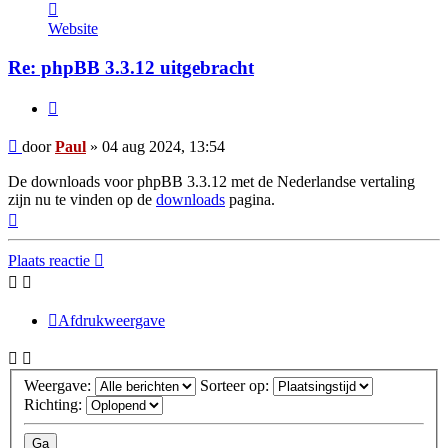
Contacteer
Paul
Website
Re: phpBB 3.3.12 uitgebracht
Citeer
Bericht
door
Paul
»
04 aug 2024, 13:54
De downloads voor phpBB 3.3.12 met de Nederlandse vertaling
zijn nu te vinden op de
downloads
pagina.
Omhoog
Plaats reactie
Afdrukweergave
Weergave:
Sorteer op:
Richting: