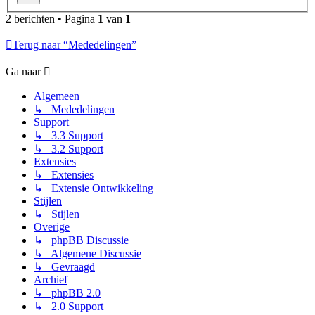
2 berichten • Pagina
1
van
1
Terug naar “Mededelingen”
Ga naar
Algemeen
↳ Mededelingen
Support
↳ 3.3 Support
↳ 3.2 Support
Extensies
↳ Extensies
↳ Extensie Ontwikkeling
Stijlen
↳ Stijlen
Overige
↳ phpBB Discussie
↳ Algemene Discussie
↳ Gevraagd
Archief
↳ phpBB 2.0
↳ 2.0 Support