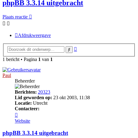
phpBB 3.3.14 uitgebracht
Plaats reactie
Afdrukweergave
Uitgebreid
Zoek
zoeken
1 bericht • Pagina
1
van
1
Paul
Beheerder
Berichten:
20323
Lid geworden op:
23 okt 2003, 11:38
Locatie:
Utrecht
Contacteer:
Contacteer
Paul
Website
phpBB 3.3.14 uitgebracht