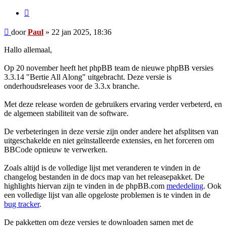
Citeer
Bericht
door
Paul
»
22 jan 2025, 18:36
Hallo allemaal,
Op 20 november heeft het phpBB team de nieuwe phpBB versies
3.3.14 "Bertie All Along" uitgebracht. Deze versie is
onderhoudsreleases voor de 3.3.x branche.
Met deze release worden de gebruikers ervaring verder verbeterd, en
de algemeen stabiliteit van de software.
De verbeteringen in deze versie zijn onder andere het afsplitsen van
uitgeschakelde en niet geïnstalleerde extensies, en het forceren om
BBCode opnieuw te verwerken.
Zoals altijd is de volledige lijst met veranderen te vinden in de
changelog bestanden in de docs map van het releasepakket. De
highlights hiervan zijn te vinden in de phpBB.com
mededeling
. Ook
een volledige lijst van alle opgeloste problemen is te vinden in de
bug tracker
.
De pakketten om deze versies te downloaden samen met de