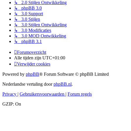
↳ 2.0 Stijlen Ontwikkeling
↳ phpBB 3.0
↳ 3.0 Support
↳ 3.0 Stijlen
↳ 3.0 Stijlen Ontwikkeling
↳ 3.0 Modificaties
↳ 3.0 MOD Ontwikkeling
↳ phpBB 3.1
Forumoverzicht
Alle tijden zijn
UTC+01:00
Verwijder cookies
Powered by
phpBB
® Forum Software © phpBB Limited
Nederlandse vertaling door
phpBB.nl
.
Privacy
|
Gebruikersvoorwaarden
|
Forum regels
GZIP: On