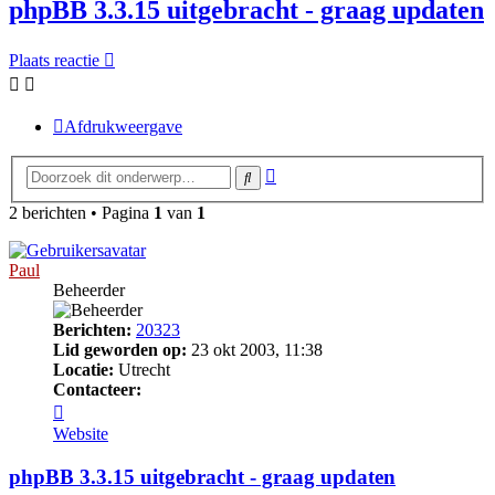
phpBB 3.3.15 uitgebracht - graag updaten
Plaats reactie
Afdrukweergave
Uitgebreid
Zoek
zoeken
2 berichten • Pagina
1
van
1
Paul
Beheerder
Berichten:
20323
Lid geworden op:
23 okt 2003, 11:38
Locatie:
Utrecht
Contacteer:
Contacteer
Paul
Website
phpBB 3.3.15 uitgebracht - graag updaten