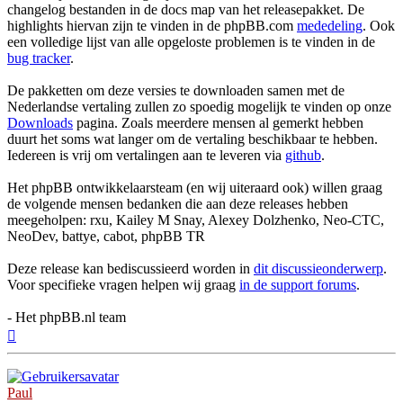
changelog bestanden in de docs map van het releasepakket. De
highlights hiervan zijn te vinden in de phpBB.com
mededeling
. Ook
een volledige lijst van alle opgeloste problemen is te vinden in de
bug tracker
.
De pakketten om deze versies te downloaden samen met de
Nederlandse vertaling zullen zo spoedig mogelijk te vinden op onze
Downloads
pagina. Zoals meerdere mensen al gemerkt hebben
duurt het soms wat langer om de vertaling beschikbaar te hebben.
Iedereen is vrij om vertalingen aan te leveren via
github
.
Het phpBB ontwikkelaarsteam (en wij uiteraard ook) willen graag
de volgende mensen bedanken die aan deze releases hebben
meegeholpen: rxu, Kailey M Snay, Alexey Dolzhenko, Neo-CTC,
NeoDev, battye, cabot, phpBB TR
Deze release kan bediscussieerd worden in
dit discussieonderwerp
.
Voor specifieke vragen helpen wij graag
in de support forums
.
- Het phpBB.nl team
Omhoog
Paul