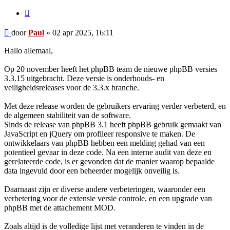
Citeer
Bericht
door
Paul
»
02 apr 2025, 16:11
Hallo allemaal,
Op 20 november heeft het phpBB team de nieuwe phpBB versies
3.3.15 uitgebracht. Deze versie is onderhouds- en
veiligheidsreleases voor de 3.3.x branche.
Met deze release worden de gebruikers ervaring verder verbeterd, en
de algemeen stabiliteit van de software.
Sinds de release van phpBB 3.1 heeft phpBB gebruik gemaakt van
JavaScript en jQuery om profileer responsive te maken. De
ontwikkelaars van phpBB hebben een melding gehad van een
potentieel gevaar in deze code. Na een interne audit van deze en
gerelateerde code, is er gevonden dat de manier waarop bepaalde
data ingevuld door een beheerder mogelijk onveilig is.
Daarnaast zijn er diverse andere verbeteringen, waaronder een
verbetering voor de extensie versie controle, en een upgrade van
phpBB met de attachement MOD.
Zoals altijd is de volledige lijst met veranderen te vinden in de