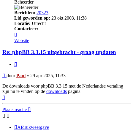
Beheerder
Berichten:
20323
Lid geworden op:
23 okt 2003, 11:38
Locatie:
Utrecht
Contacteer:
Contacteer
Paul
Website
Re: phpBB 3.3.15 uitgebracht - graag updaten
Citeer
Bericht
door
Paul
»
29 apr 2025, 11:33
De downloads voor phpBB 3.3.15 met de Nederlandse vertaling
zijn nu te vinden op de
downloads
pagina.
Omhoog
Plaats reactie
Afdrukweergave