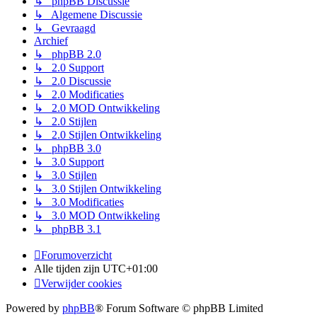
↳ phpBB Discussie
↳ Algemene Discussie
↳ Gevraagd
Archief
↳ phpBB 2.0
↳ 2.0 Support
↳ 2.0 Discussie
↳ 2.0 Modificaties
↳ 2.0 MOD Ontwikkeling
↳ 2.0 Stijlen
↳ 2.0 Stijlen Ontwikkeling
↳ phpBB 3.0
↳ 3.0 Support
↳ 3.0 Stijlen
↳ 3.0 Stijlen Ontwikkeling
↳ 3.0 Modificaties
↳ 3.0 MOD Ontwikkeling
↳ phpBB 3.1
Forumoverzicht
Alle tijden zijn
UTC+01:00
Verwijder cookies
Powered by
phpBB
® Forum Software © phpBB Limited