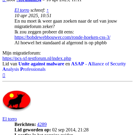
El torro
schreef:
↑
10 apr 2025, 10:51
En nu moet ik weer gaan zoeken naar de url van jouw
migratieforum zeker?
Ik zou zeggen probeer dit eens:
https://bobdewebbouwer.com/ronde-hoeken-css-3/
Al hoewel het standaard al afgerond is op phpbb
Mijn migratieforum:
https://pcs-xf-testforum.nl/index.php
Lid van
Unite against malware
en
ASAP
-
A
lliance of
S
ecurity
A
nalysis
P
rofessionals
Omhoog
El torro
Berichten:
4289
Lid geworden op:
02 sep 2014, 21:28