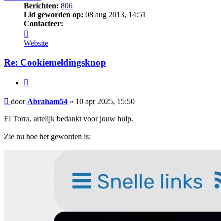
Berichten:
806
Lid geworden op:
08 aug 2013, 14:51
Contacteer:
Contacteer
Abraham54
Website
Re: Cookiemeldingsknop
Citeer
Bericht
door
Abraham54
»
10 apr 2025, 15:50
El Torra, artelijk bedankt voor jouw hulp.
Zie nu hoe het geworden is: