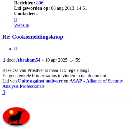
Berichten:
806
Lid geworden op:
08 aug 2013, 14:51
Contacteer:
Contacteer
Abraham54
Website
Re: Cookiemeldingsknop
Citeer
Bericht
door
Abraham54
»
10 apr 2025, 14:59
Base.css van Prosilver is maar 115 regels lang!
En geen enkele border-radius te vinden in dat document.
Lid van
Unite against malware
en
ASAP
-
A
lliance of
S
ecurity
A
nalysis
P
rofessionals
Omhoog