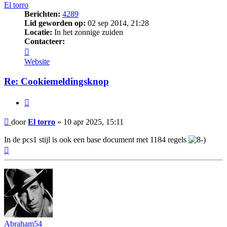
El torro
Berichten:
4289
Lid geworden op:
02 sep 2014, 21:28
Locatie:
In het zonnige zuiden
Contacteer:
Contacteer
El
Website
torro
Re: Cookiemeldingsknop
Citeer
Bericht
door
El torro
»
10 apr 2025, 15:11
In de pcs1 stijl is ook een base document met 1184 regels
Omhoog
Abraham54