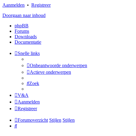
Aanmelden
•
Registreer
Doorgaan naar inhoud
phpBB
Forums
Downloads
Documentatie
Snelle links
Onbeantwoorde onderwerpen
Actieve onderwerpen
Zoek
V&A
Aanmelden
Registreer
Forumoverzicht
Stijlen
Stijlen
Zoek