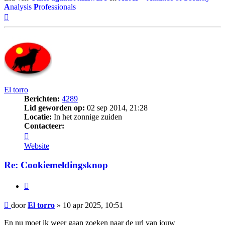
A
nalysis
P
rofessionals
Omhoog
El torro
Berichten:
4289
Lid geworden op:
02 sep 2014, 21:28
Locatie:
In het zonnige zuiden
Contacteer:
Contacteer
El
Website
torro
Re: Cookiemeldingsknop
Citeer
Bericht
door
El torro
»
10 apr 2025, 10:51
En nu moet ik weer gaan zoeken naar de url van jouw