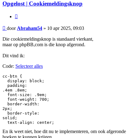
Opgelost | Cookiemeldingsknop
Citeer
Bericht
door
Abraham54
»
10 apr 2025, 09:03
Die cookiemeldingsknop is standaard vierkant,
maar op phpBB,com is die knop afgerond.
Dit vind ik:
Code:
Selecteer alles
cc-btn {

  display: block;

  padding:

.4em .8em;

  font-size: .9em;

  font-weight: 700;

  border-width:

2px;

  border-style:

solid;

  text-align: center;
En ik weet niet, hoe dit nu te implementeren, om ook afgeronde
hoeken te kunnen krijgen.