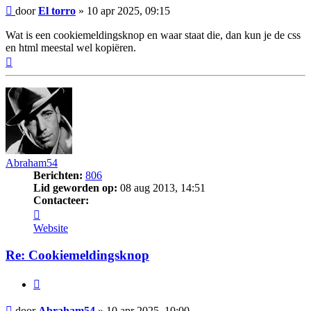
Bericht
door
El torro
»
10 apr 2025, 09:15
Wat is een cookiemeldingsknop en waar staat die, dan kun je de css
en html meestal wel kopiëren.
Omhoog
Abraham54
Berichten:
806
Lid geworden op:
08 aug 2013, 14:51
Contacteer:
Contacteer
Abraham54
Website
Re: Cookiemeldingsknop
Citeer
Bericht
door
Abraham54
»
10 apr 2025, 10:00