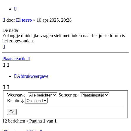
Citeer
Bericht
door
El torro
»
10 apr 2025, 20:28
De nada
Zolang je duidelijke vragen stelt met linken naar het juiste forum is
het zo gevonden.
Omhoog
Plaats reactie
Afdrukweergave
Weergave:
Sorteer op:
Richting:
12 berichten • Pagina
1
van
1