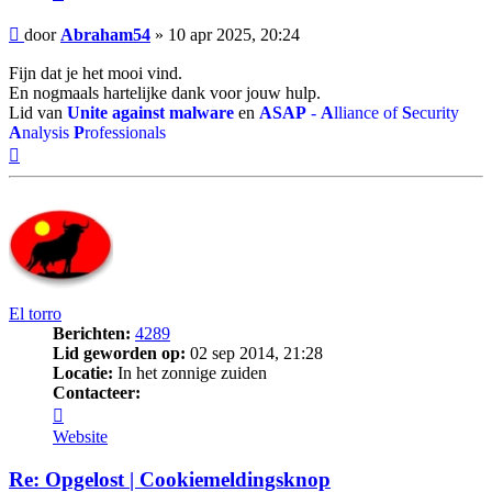
Bericht
door
Abraham54
»
10 apr 2025, 20:24
Fijn dat je het mooi vind.
En nogmaals hartelijke dank voor jouw hulp.
Lid van
Unite against malware
en
ASAP
-
A
lliance of
S
ecurity
A
nalysis
P
rofessionals
Omhoog
El torro
Berichten:
4289
Lid geworden op:
02 sep 2014, 21:28
Locatie:
In het zonnige zuiden
Contacteer:
Contacteer
El
Website
torro
Re: Opgelost | Cookiemeldingsknop