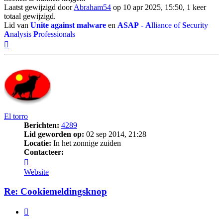
Laatst gewijzigd door
Abraham54
op 10 apr 2025, 15:50, 1 keer
totaal gewijzigd.
Lid van
Unite against malware
en
ASAP
-
A
lliance of
S
ecurity
A
nalysis
P
rofessionals
Omhoog
El torro
Berichten:
4289
Lid geworden op:
02 sep 2014, 21:28
Locatie:
In het zonnige zuiden
Contacteer:
Contacteer
El
Website
torro
Re: Cookiemeldingsknop
Citeer