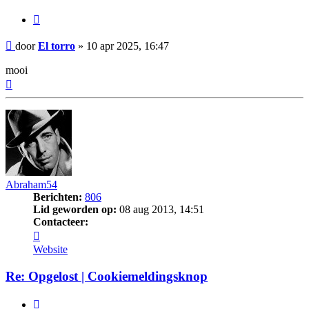
Citeer
Bericht
door
El torro
»
10 apr 2025, 16:47
mooi
Omhoog
Abraham54
Berichten:
806
Lid geworden op:
08 aug 2013, 14:51
Contacteer:
Contacteer
Abraham54
Website
Re: Opgelost | Cookiemeldingsknop
Citeer