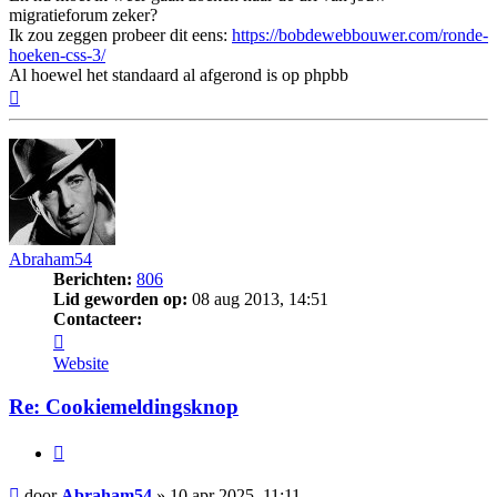
migratieforum zeker?
Ik zou zeggen probeer dit eens:
https://bobdewebbouwer.com/ronde-
hoeken-css-3/
Al hoewel het standaard al afgerond is op phpbb
Omhoog
Abraham54
Berichten:
806
Lid geworden op:
08 aug 2013, 14:51
Contacteer:
Contacteer
Abraham54
Website
Re: Cookiemeldingsknop
Citeer
Bericht
door
Abraham54
»
10 apr 2025, 11:11