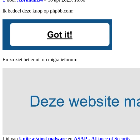
Ik bedoel deze knop op phpbb,com:
En zo ziet het er uit op migratieforum:
Lid van
Unite against malware
en
ASAP
-
A
lliance of
S
ecurity