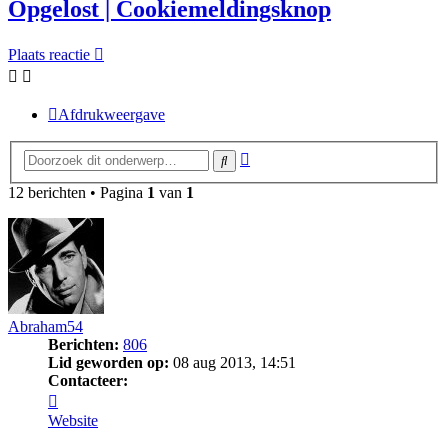
Opgelost | Cookiemeldingsknop
Plaats reactie
Afdrukweergave
Uitgebreid
Zoek
zoeken
12 berichten • Pagina
1
van
1
Abraham54
Berichten:
806
Lid geworden op:
08 aug 2013, 14:51
Contacteer:
Contacteer
Abraham54
Website