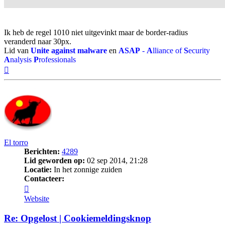
Ik heb de regel 1010 niet uitgevinkt maar de border-radius
veranderd naar 30px.
Lid van
Unite against malware
en
ASAP
-
A
lliance of
S
ecurity
A
nalysis
P
rofessionals
Omhoog
El torro
Berichten:
4289
Lid geworden op:
02 sep 2014, 21:28
Locatie:
In het zonnige zuiden
Contacteer:
Contacteer
El
Website
torro
Re: Opgelost | Cookiemeldingsknop