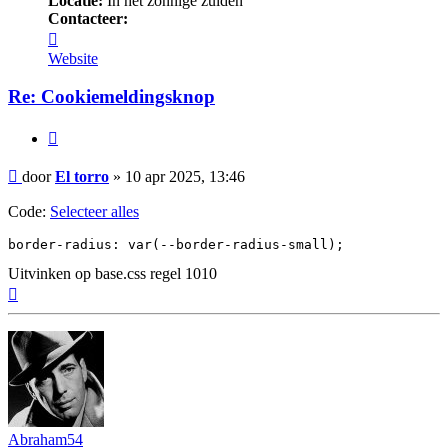
Locatie:
In het zonnige zuiden
Contacteer:
Contacteer
El
Website
torro
Re: Cookiemeldingsknop
Citeer
Bericht
door
El torro
»
10 apr 2025, 13:46
Code:
Selecteer alles
border-radius: var(--border-radius-small);
Uitvinken op base.css regel 1010
Omhoog
Abraham54