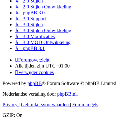
↳ 2.0 Stijlen
↳ 2.0 Stijlen Ontwikkeling
↳ phpBB 3.0
↳ 3.0 Support
↳ 3.0 Stijlen
↳ 3.0 Stijlen Ontwikkeling
↳ 3.0 Modificaties
↳ 3.0 MOD Ontwikkeling
↳ phpBB 3.1
Forumoverzicht
Alle tijden zijn
UTC+01:00
Verwijder cookies
Powered by
phpBB
® Forum Software © phpBB Limited
Nederlandse vertaling door
phpBB.nl
.
Privacy
|
Gebruikersvoorwaarden
|
Forum regels
GZIP: On